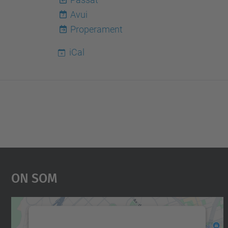
Avui
7
Properament
iCal
On Som
Necessitem el vostre consentiment