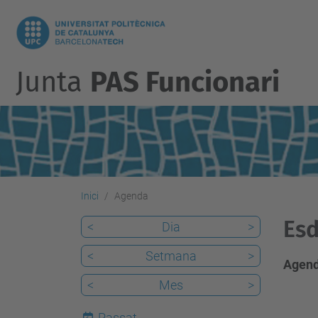
Junta
PAS Funcionari
Inici
Agenda
Esd
<
Dia
>
<
Setmana
>
Agend
<
Mes
>
Passat