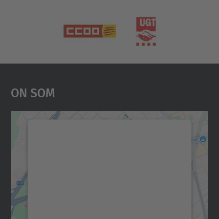
On Som
Necessitem el vostre
consentiment per carregar el
servei Google Maps!
Utilitzem un servei de tercers per incrustar
contingut del mapa que pugui recollir dades
sobre la vostra activitat. Reviseu-ne els
detalls i accepteu el servei per veure el
mapa.