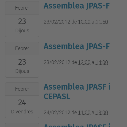
Assemblea JPAS-F
2012-
Febrer
02-
23
23T10:00:00+01:00
23/02/2012
de
10:00
a
11:50
2012-
Dijous
02-
Assemblea JPAS-F
2012-
23T11:50:00+01:00
Febrer
02-
FIB
23
23T12:00:00+01:00
23/02/2012
de
12:00
a
14:00
-
2012-
Sala
Dijous
02-
d'actes
Assemblea JPASF i
2012-
23T14:00:00+01:00
B6
Febrer
02-
CEPASL
Rectorat
Pl0
24
24T11:00:00+01:00
-
2012-
Edif.
Divendres
24/02/2012
de
11:00
a
13:00
02-
Til·ler
2012-