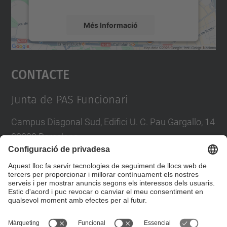
Més Informació
Accepta
Contacte
powered by
Usercentrics Consent
Management Platform
Junta de PAS Funcionari
Campus Diagonal Sud, Edifici U. C. Pau Gargallo, 14
08028 Barcelona
Tel.
:
93 401 71 46
E-mail
:
junta.pasf@upc.edu
Formulari de contacte