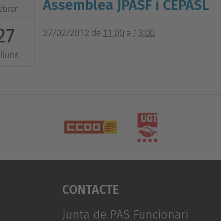
Assemblea JPASF i CEPASL
ebrer
s
27
:00:00+01:00
27/02/2012
de
11:00
a
13:00
us
lluns
:00:00+01:00
ssa
r
us
Contacte
Junta de PAS Funcionari