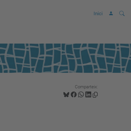
Cerca
C
Inici
e
r
c
a
a
v
a
n
Comparteix:
ç
a
d
a
…