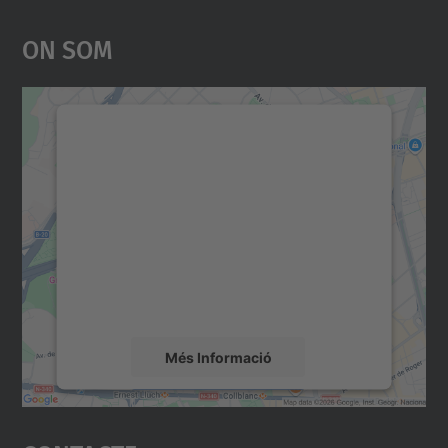
On Som
Necessitem el vostre
consentiment per carregar el
servei Google Maps!
Utilitzem un servei de tercers per incrustar
contingut del mapa que pugui recollir dades
sobre la vostra activitat. Reviseu-ne els
detalls i accepteu el servei per veure el
mapa.
Més Informació
Accepta
powered by
Usercentrics Consent