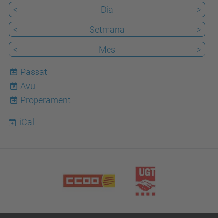
<
Dia
>
<
Setmana
>
<
Mes
>
Passat
Avui
9
Properament
iCal