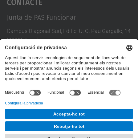
Contacte
Management Platform
Junta de PAS Funcionari
Campus Diagonal Sud, Edifici U. C. Pau Gargallo, 14
08028 Barcelona
Tel.
:
93 401 71 46
E-mail
:
junta.pasf@upc.edu
Formulari de contacte
© UPC
Junta PAS Funcionari
Desenvolupat amb