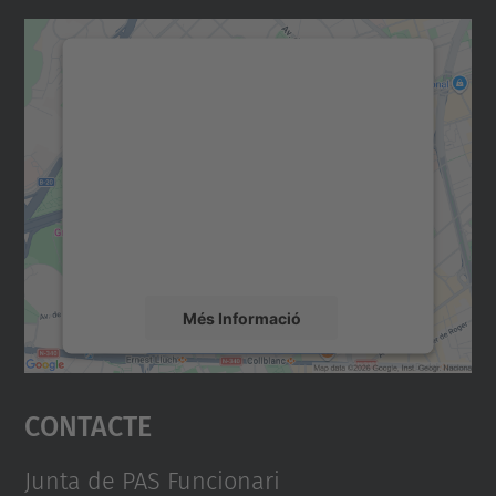
Necessitem el vostre
consentiment per carregar el
servei Google Maps!
Utilitzem un servei de tercers per incrustar
contingut del mapa que pugui recollir dades
sobre la vostra activitat. Reviseu-ne els
detalls i accepteu el servei per veure el
mapa.
Més Informació
Accepta
Contacte
powered by
Usercentrics Consent
Management Platform
Junta de PAS Funcionari