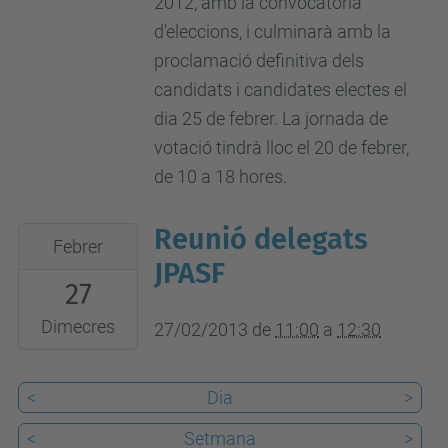
2012, amb la convocatòria
d'eleccions, i culminarà amb la
proclamació definitiva dels
candidats i candidates electes el
dia 25 de febrer. La jornada de
votació tindrà lloc el 20 de febrer,
de 10 a 18 hores.
Reunió delegats
2013-
Febrer
02-
JPASF
27
27T11:00:00+01:00
2013-
Dimecres
27/02/2013
de
11:00
a
12:30
02-
27T12:30:00+01:00
<
Dia
>
Locals
<
Setmana
>
sindicals