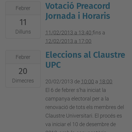
Votació Preacord
2013-
Febrer
02-
Jornada i Horaris
11
11T13:40:00+01:00
2013-
Dilluns
11/02/2013 a 13:40
fins a
02-
12/02/2013 a 17:00
12T17:00:00+01:00
Eleccions al Claustre
2013-
Febrer
02-
UPC
20
20T10:00:00+01:00
2013-
Dimecres
20/02/2013
de
10:00
a
18:00
02-
El 6 de febrer s'ha iniciat la
20T18:00:00+01:00
campanya electoral per a la
renovació de tots els membres del
Claustre Universitari. El procés es
va iniciar el 10 de desembre de