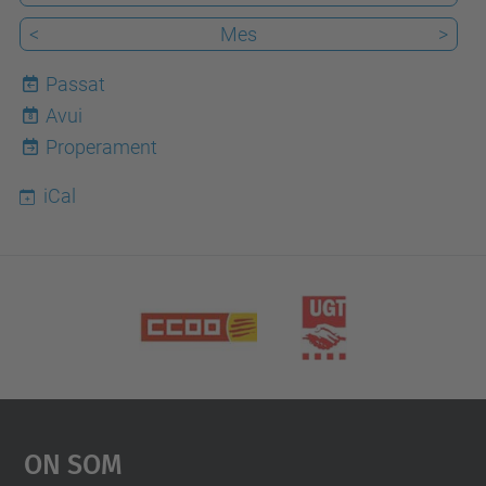
FME
<
Mes
>
Passat
Avui
8
Properament
iCal
On Som