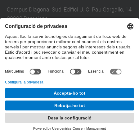
Campus Diagonal Sud, Edifici U. C. Pau Gargallo, 14
08028 Barcelona
Tel.
:
93 401 71 46
E-mail
:
junta.pasf@upc.edu
Formulari de contacte
© UPC
Junta PAS Funcionari
Desenvolupat amb
Mapa del lloc
Accessibilitat
Avís legal
Configuració de privadesa