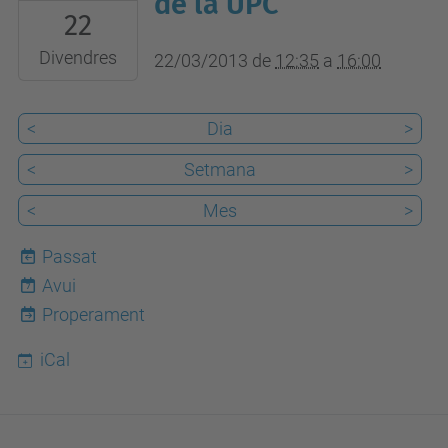
de la UPC
22
22T12:35:00+01:00
2013-
Divendres
22/03/2013
de
12:35
a
16:00
03-
22T16:00:00+01:00
<
Dia
>
Auditori
<
Setmana
>
-
Vèrtex
<
Mes
>
Passat
Avui
7
Properament
iCal