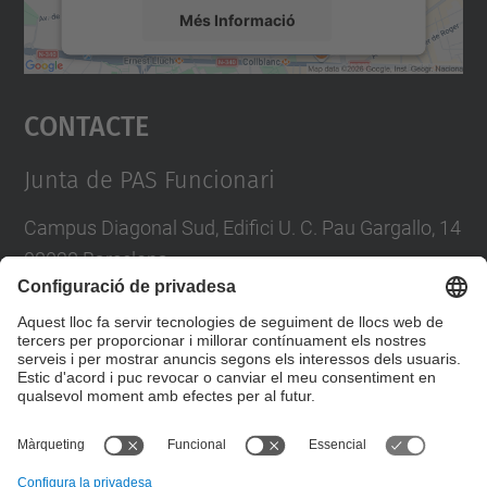
Més Informació
Accepta
Contacte
powered by
Usercentrics Consent
Management Platform
Junta de PAS Funcionari
Campus Diagonal Sud, Edifici U. C. Pau Gargallo, 14
08028 Barcelona
Tel.
:
93 401 71 46
E-mail
:
junta.pasf@upc.edu
Formulari de contacte