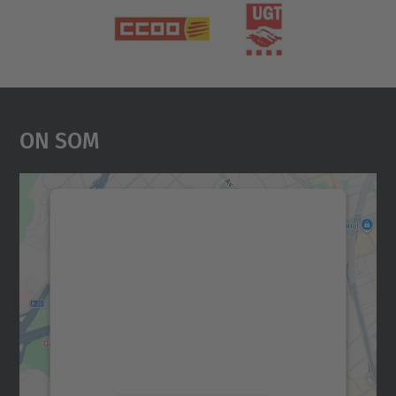
On Som
Necessitem el vostre
consentiment per carregar el
servei Google Maps!
Utilitzem un servei de tercers per incrustar
contingut del mapa que pugui recollir dades
sobre la vostra activitat. Reviseu-ne els
detalls i accepteu el servei per veure el
mapa.