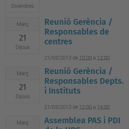
2013-
Divendres
03-
Reunió Gerència /
2013-
15T20:00:00+01:00
Març
03-
Responsables de
Fundació
21
21T10:00:00+01:00
UPC
centres
2013-
Dijous
03-
21/03/2013
de
10:00
a
12:00
21T12:00:00+01:00
Reunió Gerència /
2013-
Març
03-
Responsables Depts.
21
21T12:00:00+01:00
i Instituts
2013-
Dijous
03-
21/03/2013
de
12:00
a
14:00
21T14:00:00+01:00
Assemblea PAS i PDI
2013-
Març
03-