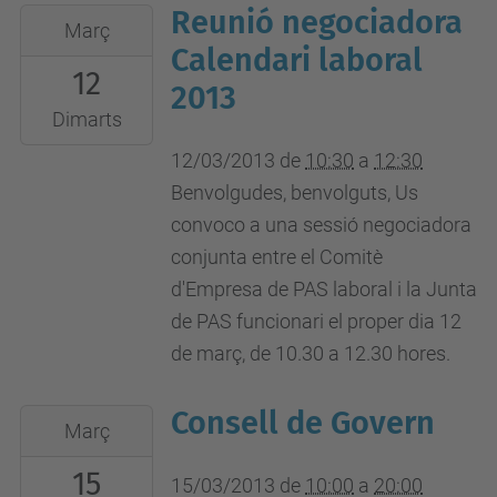
Reunió negociadora
2013-
Març
03-
Calendari laboral
12
12T10:30:00+01:00
2013
2013-
Dimarts
03-
12/03/2013
de
10:30
a
12:30
12T12:30:00+01:00
Benvolgudes, benvolguts, Us
convoco a una sessió negociadora
conjunta entre el Comitè
d'Empresa de PAS laboral i la Junta
de PAS funcionari el proper dia 12
de març, de 10.30 a 12.30 hores.
Consell de Govern
2013-
Març
03-
15
15T10:00:00+01:00
15/03/2013
de
10:00
a
20:00