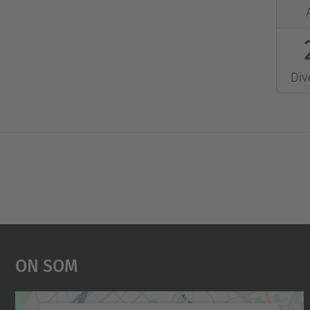
2013-
04-
26T00
2013-
Div
04-
26T00
On Som