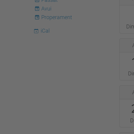
04-
Avui
8
03T11
Properament
2013-
Di
04-
iCal
03T13
2013-
Sala
04-
d'Acte
16T09
-
2013-
Vèrtex
Di
04-
16T14
2013-
Audito
04-
-
25T00
Vèrtex
2013-
D
04-
25T00