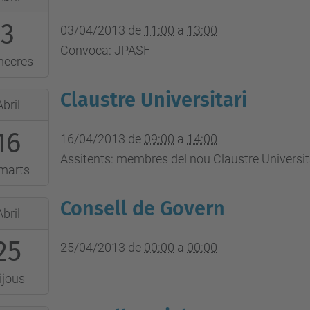
3
:00:00+02:00
03/04/2013
de
11:00
a
13:00
Convoca: JPASF
mecres
:00:00+02:00
Claustre Universitari
Abril
s
16
:00:00+02:00
16/04/2013
de
09:00
a
14:00
Assitents: membres del nou Claustre Universita
marts
:00:00+02:00
Consell de Govern
Abril
ri
25
:00:00+02:00
25/04/2013
de
00:00
a
00:00
ijous
:00:00+02:00