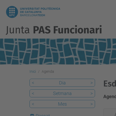
Junta
PAS Funcionari
Inici
Agenda
Esd
<
Dia
>
<
Setmana
>
Agend
<
Mes
>
2013-
Passat