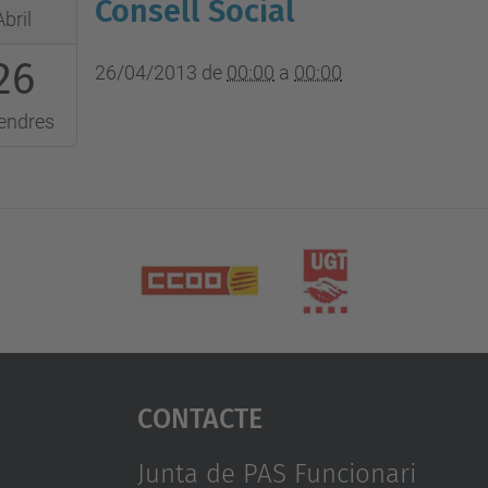
Consell Social
Abril
26
:00:00+02:00
26/04/2013
de
00:00
a
00:00
endres
:00:00+02:00
Contacte
Junta de PAS Funcionari