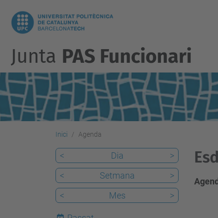
Junta
PAS Funcionari
Inici
Agenda
Esd
<
Dia
>
<
Setmana
>
Agend
<
Mes
>
Passat