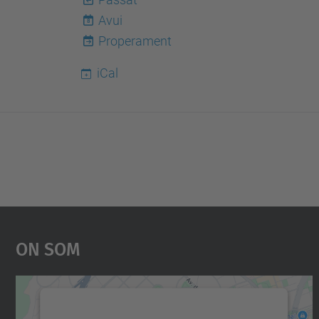
Avui
8
Properament
iCal
On Som
Necessitem el vostre consentiment