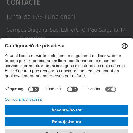
Contacte
Management Platform
Junta de PAS Funcionari
Campus Diagonal Sud, Edifici U. C. Pau Gargallo, 14
08028 Barcelona
Tel.
:
93 401 71 46
E-mail
:
junta.pasf@upc.edu
Formulari de contacte
© UPC
Junta PAS Funcionari
Desenvolupat amb