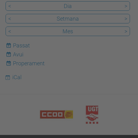
<
Dia
>
<
Setmana
>
<
Mes
>
Passat
Avui
9
Properament
iCal