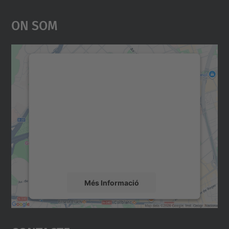
On Som
Necessitem el vostre
consentiment per carregar el
servei Google Maps!
Utilitzem un servei de tercers per incrustar
contingut del mapa que pugui recollir dades
sobre la vostra activitat. Reviseu-ne els
detalls i accepteu el servei per veure el
mapa.
Més Informació
Accepta
powered by
Usercentrics Consent