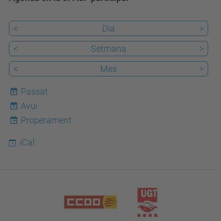
<
Dia
>
<
Setmana
>
<
Mes
>
Passat
Avui
9
Properament
iCal