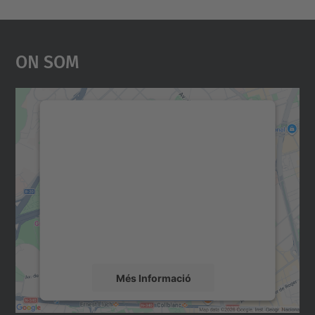
On Som
Necessitem el vostre
consentiment per carregar el
servei Google Maps!
Utilitzem un servei de tercers per incrustar
contingut del mapa que pugui recollir dades
sobre la vostra activitat. Reviseu-ne els
detalls i accepteu el servei per veure el
mapa.
Més Informació
Accepta