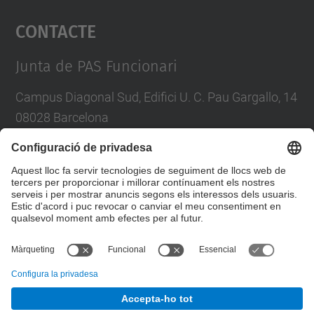
Contacte
powered by
Usercentrics Consent
Management Platform
Junta de PAS Funcionari
Campus Diagonal Sud, Edifici U. C. Pau Gargallo, 14
08028 Barcelona
Tel.
:
93 401 71 46
E-mail
:
junta.pasf@upc.edu
Formulari de contacte
© UPC
Junta PAS Funcionari