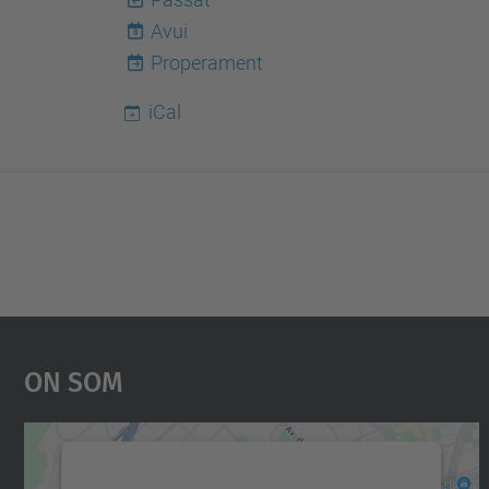
Avui
8
Properament
iCal
On Som
Necessitem el vostre consentiment