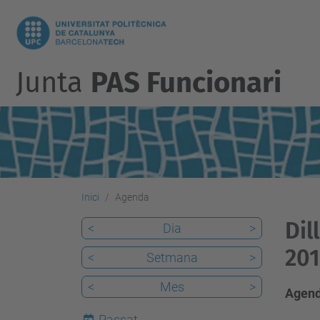
Junta
PAS Funcionari
Inici
Agenda
Dil
<
Dia
>
201
<
Setmana
>
<
Mes
>
Agend
Passat