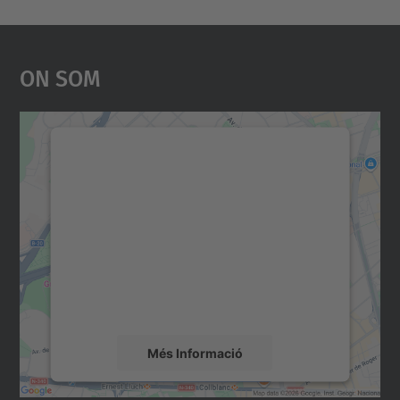
On Som
Necessitem el vostre
consentiment per carregar el
servei Google Maps!
Utilitzem un servei de tercers per incrustar
contingut del mapa que pugui recollir dades
sobre la vostra activitat. Reviseu-ne els
detalls i accepteu el servei per veure el
mapa.
Més Informació
Accepta