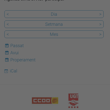
<
Dia
>
<
Setmana
>
<
Mes
>
Passat
Avui
6
Properament
iCal