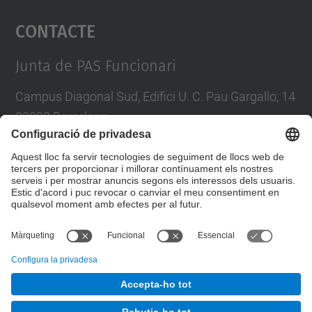
Contacte
powered by
Usercentrics Consent
Management Platform
Junta de PAS Funcionari
Campus Diagonal Sud, Edifici U. C. Pau Gargallo, 14
08028 Barcelona
Tel.
:
93 401 71 46
E-mail
:
junta.pasf@upc.edu
Formulari de contacte
© UPC
Junta PAS Funcionari