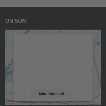
On Som
Necessitem el vostre
consentiment per carregar el
servei Google Maps!
Utilitzem un servei de tercers per incrustar
contingut del mapa que pugui recollir dades
sobre la vostra activitat. Reviseu-ne els
detalls i accepteu el servei per veure el
mapa.
Més Informació
Accepta