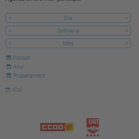
<
Dia
>
<
Setmana
>
<
Mes
>
Passat
Avui
7
Properament
iCal