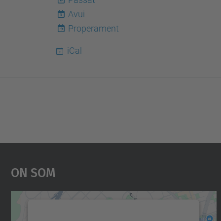
Avui
8
Properament
iCal
On Som
Necessitem el vostre consentiment