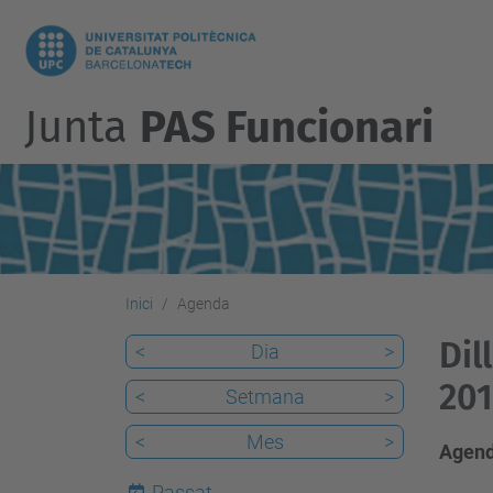
Junta
PAS Funcionari
Inici
Agenda
Dil
<
Dia
>
201
<
Setmana
>
<
Mes
>
Agend
Passat