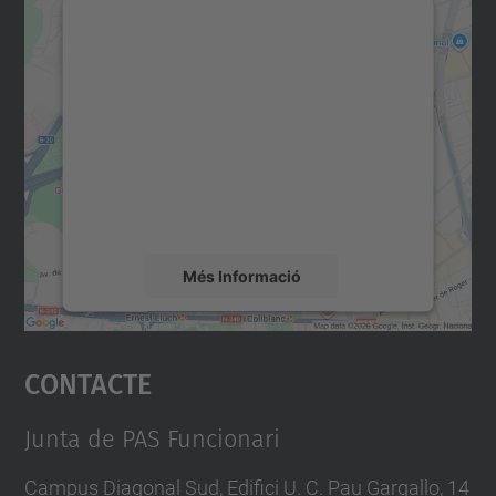
Necessitem el vostre
consentiment per carregar el
servei Google Maps!
Utilitzem un servei de tercers per incrustar
contingut del mapa que pugui recollir dades
sobre la vostra activitat. Reviseu-ne els
detalls i accepteu el servei per veure el
mapa.
Més Informació
Accepta
Contacte
powered by
Usercentrics Consent
Management Platform
Junta de PAS Funcionari
Campus Diagonal Sud, Edifici U. C. Pau Gargallo, 14