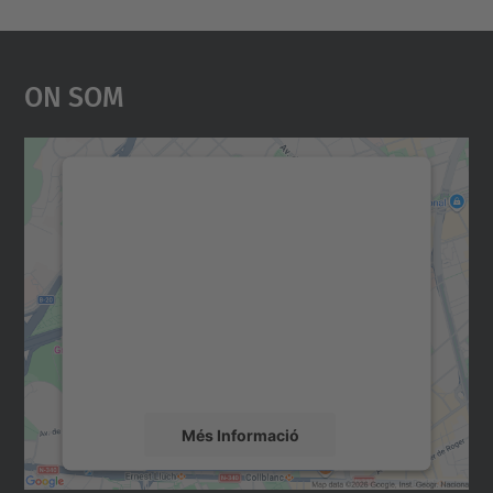
On Som
Necessitem el vostre
consentiment per carregar el
servei Google Maps!
Utilitzem un servei de tercers per incrustar
contingut del mapa que pugui recollir dades
sobre la vostra activitat. Reviseu-ne els
detalls i accepteu el servei per veure el
mapa.
Més Informació
Accepta