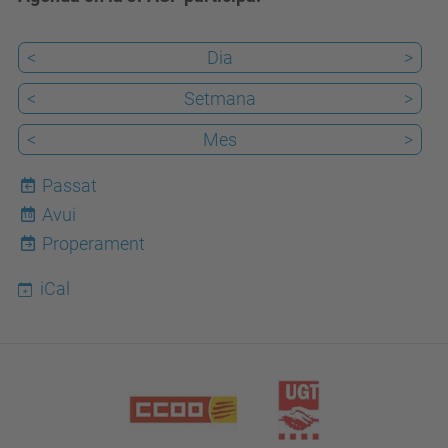
<
Dia
>
<
Setmana
>
<
Mes
>
Passat
Avui
10
Properament
iCal