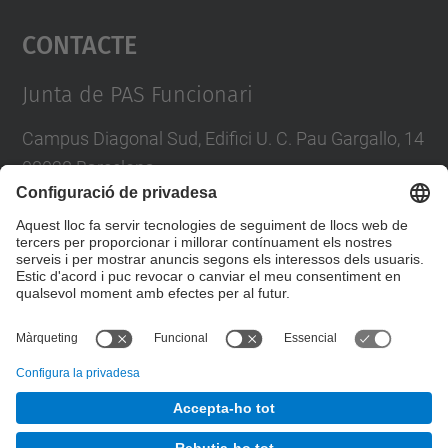
Contacte
powered by
Usercentrics Consent
Management Platform
Junta de PAS Funcionari
Campus Diagonal Sud, Edifici U. C. Pau Gargallo, 14
08028 Barcelona
Tel.
:
93 401 71 46
E-mail
:
junta.pasf@upc.edu
Formulari de contacte
© UPC
Junta PAS Funcionari