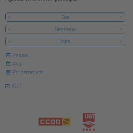
<
Dia
>
<
Setmana
>
<
Mes
>
Passat
Avui
9
Properament
iCal