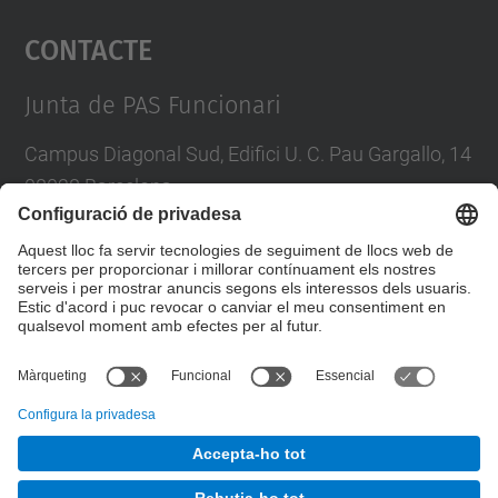
Contacte
powered by
Usercentrics Consent
Management Platform
Junta de PAS Funcionari
Campus Diagonal Sud, Edifici U. C. Pau Gargallo, 14
08028 Barcelona
Tel.
:
93 401 71 46
E-mail
:
junta.pasf@upc.edu
Formulari de contacte
© UPC
Junta PAS Funcionari