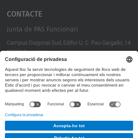
Contacte
powered by
Usercentrics Consent
Management Platform
Junta de PAS Funcionari
Campus Diagonal Sud, Edifici U. C. Pau Gargallo, 14
08028 Barcelona
Tel.
:
93 401 71 46
E-mail
:
junta.pasf@upc.edu
Formulari de contacte
© UPC
Junta PAS Funcionari