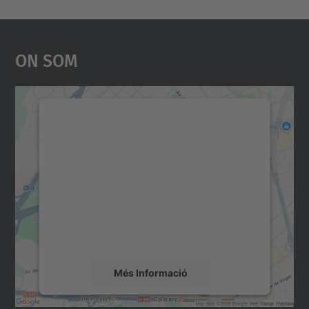
On Som
Necessitem el vostre
consentiment per carregar el
servei Google Maps!
Utilitzem un servei de tercers per incrustar
contingut del mapa que pugui recollir dades
sobre la vostra activitat. Reviseu-ne els
detalls i accepteu el servei per veure el
mapa.
Més Informació
Accepta