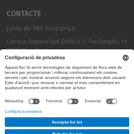
Contacte
powered by
Usercentrics Consent
Management Platform
Junta de PAS Funcionari
Campus Diagonal Sud, Edifici U. C. Pau Gargallo, 14
08028 Barcelona
Tel.
:
93 401 71 46
E-mail
:
junta.pasf@upc.edu
Formulari de contacte
© UPC
Junta PAS Funcionari