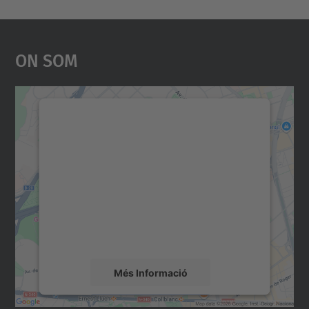
On Som
Necessitem el vostre
consentiment per carregar el
servei Google Maps!
Utilitzem un servei de tercers per incrustar
contingut del mapa que pugui recollir dades
sobre la vostra activitat. Reviseu-ne els
detalls i accepteu el servei per veure el
mapa.
Més Informació
Accepta