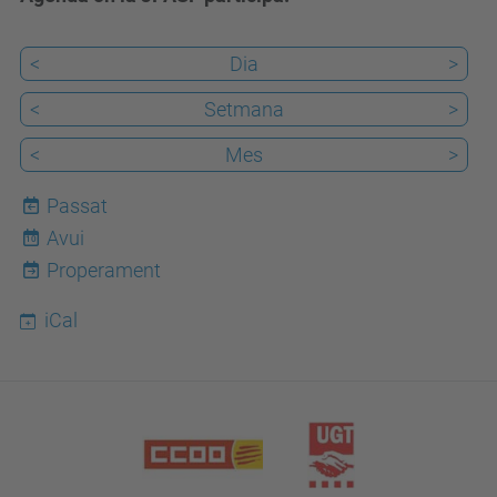
<
Dia
>
<
Setmana
>
<
Mes
>
Passat
Avui
10
Properament
iCal