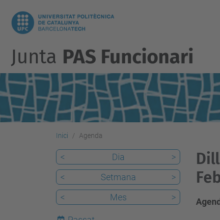
Junta
PAS Funcionari
Inici
Agenda
Dil
<
Dia
>
Feb
<
Setmana
>
<
Mes
>
Agend
Passat