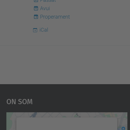
Avui
6
Properament
iCal
On Som
Necessitem el vostre consentiment