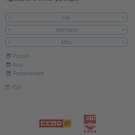
<
Dia
>
<
Setmana
>
<
Mes
>
Passat
Avui
10
Properament
iCal