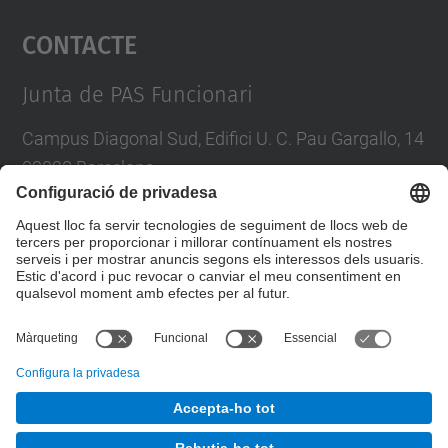
Contacte
powered by
Usercentrics Consent
Management Platform
Junta de PAS Funcionari
Campus Diagonal Sud, Edifici U. C. Pau Gargallo, 14
08028 Barcelona
Tel.
:
93 401 71 46
E-mail
:
junta.pasf@upc.edu
Formulari de contacte
© UPC
Junta PAS Funcionari