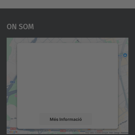
On Som
Necessitem el vostre
consentiment per carregar el
servei Google Maps!
Utilitzem un servei de tercers per incrustar
contingut del mapa que pugui recollir dades
sobre la vostra activitat. Reviseu-ne els
detalls i accepteu el servei per veure el
mapa.
Més Informació
Accepta