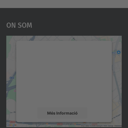
On Som
Necessitem el vostre
consentiment per carregar el
servei Google Maps!
Utilitzem un servei de tercers per incrustar
contingut del mapa que pugui recollir dades
sobre la vostra activitat. Reviseu-ne els
detalls i accepteu el servei per veure el
mapa.
Més Informació
Accepta