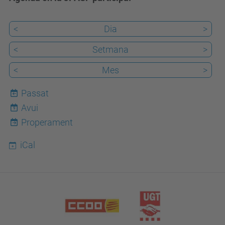
<
Dia
>
<
Setmana
>
<
Mes
>
Passat
Avui
9
Properament
iCal