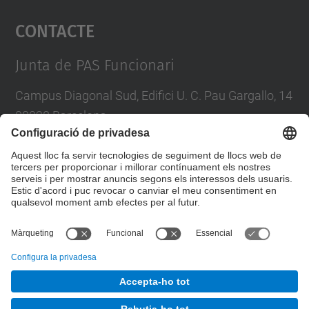
Contacte
powered by
Usercentrics Consent
Management Platform
Junta de PAS Funcionari
Campus Diagonal Sud, Edifici U. C. Pau Gargallo, 14
08028 Barcelona
Tel.
:
93 401 71 46
E-mail
:
junta.pasf@upc.edu
Formulari de contacte
© UPC
Junta PAS Funcionari