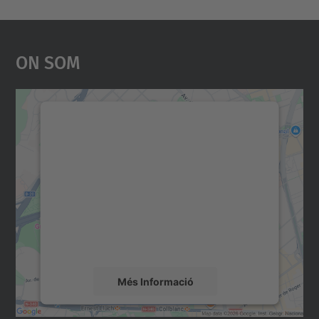
On Som
Necessitem el vostre
consentiment per carregar el
servei Google Maps!
Utilitzem un servei de tercers per incrustar
contingut del mapa que pugui recollir dades
sobre la vostra activitat. Reviseu-ne els
detalls i accepteu el servei per veure el
mapa.
Més Informació
Accepta