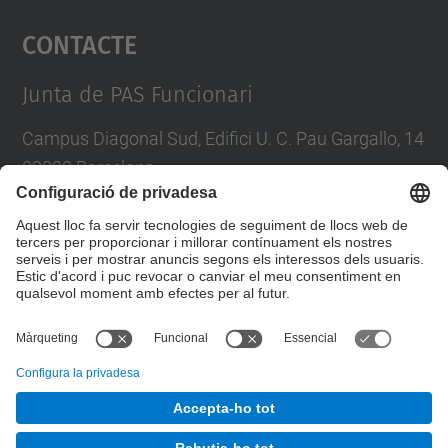
Contacte
powered by
Usercentrics Consent
Management Platform
Junta de PAS Funcionari
Campus Diagonal Sud, Edifici U. C. Pau Gargallo, 14
08028 Barcelona
Tel.
:
93 401 71 46
E-mail
:
junta.pasf@upc.edu
Formulari de contacte
© UPC
Junta PAS Funcionari