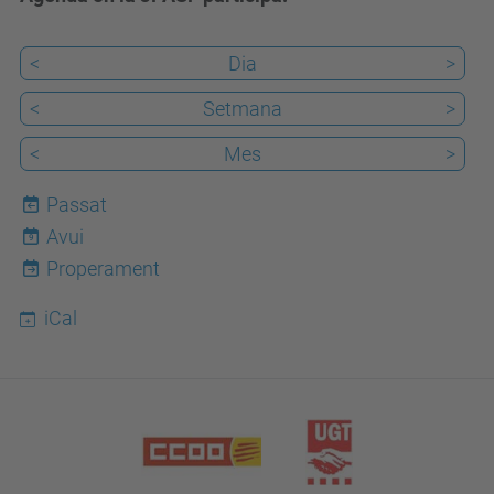
<
Dia
>
<
Setmana
>
<
Mes
>
Passat
Avui
9
Properament
iCal