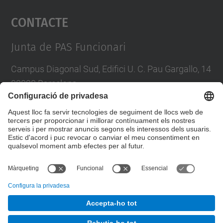
Contacte
powered by
Usercentrics Consent
Management Platform
Junta de PAS Funcionari
Campus Diagonal Sud, Edifici U. C. Pau Gargallo, 14
08028 Barcelona
Tel.
:
93 401 71 46
E-mail
:
junta.pasf@upc.edu
Formulari de contacte
© UPC
Junta PAS Funcionari