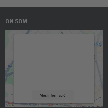
On Som
Necessitem el vostre
consentiment per carregar el
servei Google Maps!
Utilitzem un servei de tercers per incrustar
contingut del mapa que pugui recollir dades
sobre la vostra activitat. Reviseu-ne els
detalls i accepteu el servei per veure el
mapa.
Més Informació
Accepta