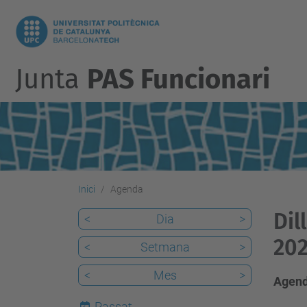
Junta
PAS Funcionari
Inici
Agenda
Dil
<
Dia
>
202
<
Setmana
>
<
Mes
>
Agend
Passat