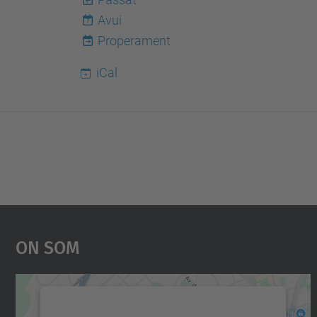
Avui
7
Properament
iCal
On Som
Necessitem el vostre consentiment