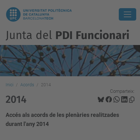
Junta del
PDI Funcionari
Inici
Acords
2014
Comparteix:
2014
Accés als acords de les plenàries realitzades
durant l'any 2014