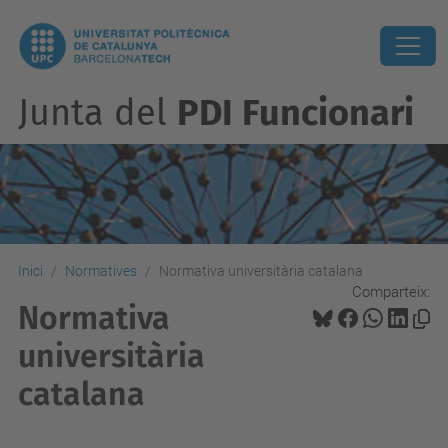
Junta del
PDI Funcionari
Inici
Normatives
Normativa universitària catalana
Comparteix:
Normativa
universitària
catalana