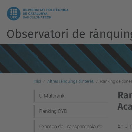
Observatori de rànquin
Inici
Altres rànquings d'interès
Ranking de dones
Ran
N
U-Multirank
Ac
a
Ranking CYD
v
e
En el 
Examen de Transparència de