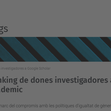
gs
 investigadores a Google Scholar
king de dones investigadores
ademic
marc del compromís amb les polítiques d'igualtat de gènere