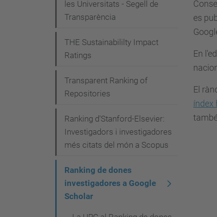
Consel
g
les Universitats - Segell de
Transparència
es pub
a
Googl
c
THE Sustainabililty Impact
i
En l'e
Ratings
nacion
ó
Transparent Ranking of
El ràn
Repositories
índex 
també 
Ranking d'Stanford-Elsevier:
Investigadors i investigadores
més citats del món a Scopus
Ranking de dones
investigadores a Google
Scholar