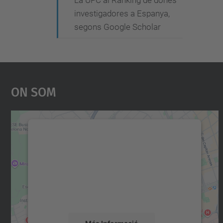
La UPC al Ranking de dones
investigadores a Espanya,
segons Google Scholar
On Som
Necessitem el vostre consentiment
per carregar el servei Google Maps!
Utilitzem un servei de tercers per incrustar
contingut del mapa que pugui recollir dades
sobre la vostra activitat. Reviseu-ne els
detalls i accepteu el servei per veure el mapa.
Més Informació