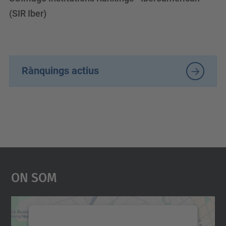
(SIR Iber)
Rànquings actius
On Som
Necessitem el vostre