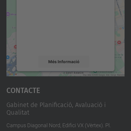
consentiment per carregar el
servei Google Maps!
Utilitzem un servei de tercers per incrustar
contingut del mapa que pugui recollir dades
sobre la vostra activitat. Reviseu-ne els
detalls i accepteu el servei per veure el
mapa.
Més Informació
Accepta
Contacte
powered by
Usercentrics Consent
Management Platform
Gabinet de Planificació, Avaluació i
Qualitat
Campus Diagonal Nord, Edifici VX (Vèrtex). Pl.