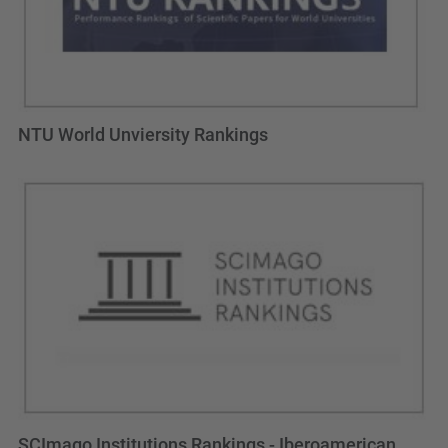
NTU World Unviersity Rankings
SCImago Institutions Rankings - Iberoamerican