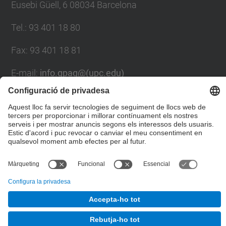
Eusebi Güell, 6 08034 Barcelona
Tel.
:
93 401 18 80
Fax
:
93 401 18 81
E-mail
:
info.gpaq@(upc.edu)
Directori UPC
Formulari de contacte
© UPC
Gabinet de Planificació, Avaluació i Qualitat
Desenvolupat amb
Mapa del lloc
Accessibilitat