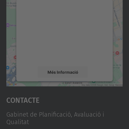
Necessitem el vostre
consentiment per carregar el
servei Google Maps!
Utilitzem un servei de tercers per incrustar
contingut del mapa que pugui recollir dades
sobre la vostra activitat. Reviseu-ne els
detalls i accepteu el servei per veure el
mapa.
Més Informació
Accepta
Contacte
powered by
Usercentrics Consent
Management Platform
Gabinet de Planificació, Avaluació i
Qualitat