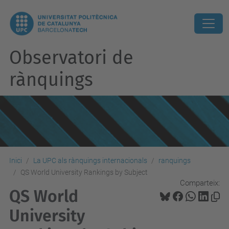
Observatori de
rànquings
Inici
La UPC als rànquings internacionals
ranquings
QS World University Rankings by Subject
Comparteix:
QS World
University