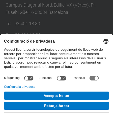
Campus Diagonal Nord, Edifici VX (Vèrtex). Pl.
Eusebi Güell, 6 08034 Barcelona
Tel.
:
93 401 18 80
Fax
:
93 401 18 81
E-mail
:
info.gpaq@(upc.edu)
Directori UPC
Formulari de contacte
© UPC
Gabinet de Planificació, Avaluació i Qualitat
Desenvolupat amb