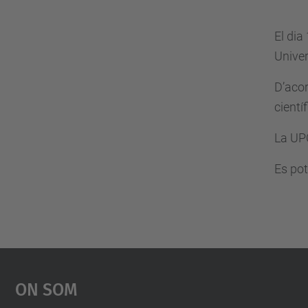
El dia
Unive
D’acor
cientí
La UPC
Es pot
On Som