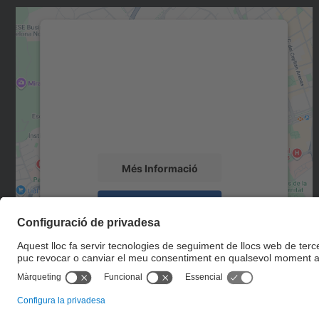
Necessitem el vostre consentiment
per carregar el servei Google Maps!
Utilitzem un servei de tercers per incrustar
contingut del mapa que pugui recollir dades
sobre la vostra activitat. Reviseu-ne els
detalls i accepteu el servei per veure el mapa.
Més Informació
Accepta
powered by
Usercentrics Consent
Management Platform