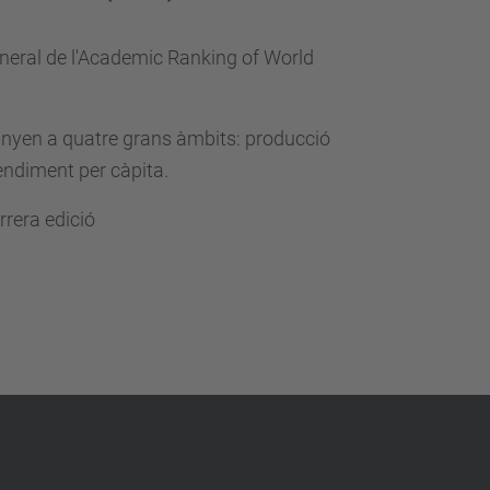
 general de l'Academic Ranking of World
anyen a quatre grans àmbits: producció
 rendiment per càpita.
rrera edició