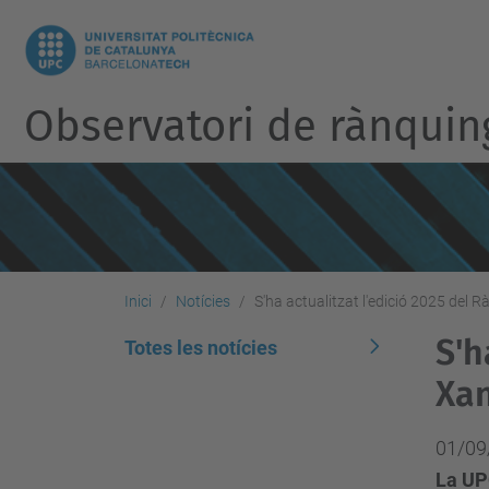
Observatori de rànquin
Inici
Notícies
S'ha actualitzat l'edició 2025 del 
S'h
Totes les notícies
Xan
01/09
La UP