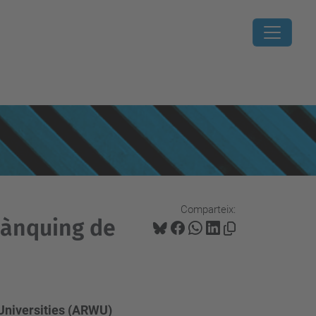
Comparteix:
 Rànquing de
Universities (ARWU)