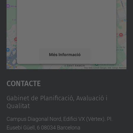
servei Google Maps!
Utilitzem un servei de tercers per incrustar
contingut del mapa que pugui recollir dades
sobre la vostra activitat. Reviseu-ne els
detalls i accepteu el servei per veure el
mapa.
Més Informació
Accepta
Contacte
powered by
Usercentrics Consent
Management Platform
Gabinet de Planificació, Avaluació i
Qualitat
Campus Diagonal Nord, Edifici VX (Vèrtex). Pl.
Eusebi Güell, 6 08034 Barcelona