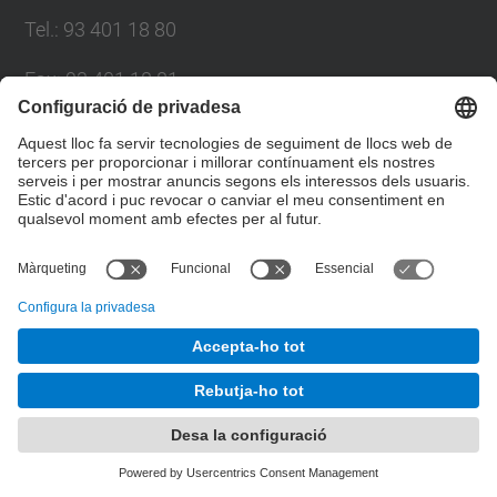
Tel.
:
93 401 18 80
Fax
:
93 401 18 81
E-mail
:
info.gpaq@(upc.edu)
Directori UPC
Formulari de contacte
© UPC
Gabinet de Planificació, Avaluació i Qualitat
Desenvolupat amb
Mapa del lloc
Accessibilitat
Avís legal
Configuració de privadesa