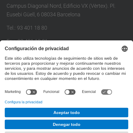
Campus Diagonal Nord, Edificio VX (Vèrtex). Pl.
Eusebi Güell, 6 08034 Barcelona
Tel.
:
93 401 18 80
Fax
:
93 401 18 81
Correo
:
info.gpaq@(upc.edu)
Directorio UPC
Formulario de contacto
© UPC
Gabinete de Planificación, Evaluación y Calidad
Desarrollado con