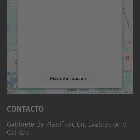
Necesitamos su consentimiento
para cargar el servicio Google
Maps.
Utilizamos un servicio de terceros para
incrustar contenido de mapas que puede
recopilar datos sobre su actividad. Le
rogamos que revise los detalles y acepte el
servicio para ver este mapa.
Más información
Aceptar
Contacto
powered by
Usercentrics Consent
Management Platform
Gabinete de Planificación, Evaluación y
Calidad