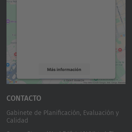
Necesitamos su consentimiento
para cargar el servicio Google
Maps.
Utilizamos un servicio de terceros para
incrustar contenido de mapas que puede
recopilar datos sobre su actividad. Le
rogamos que revise los detalles y acepte el
servicio para ver este mapa.
Más información
Aceptar
Contacto
powered by
Usercentrics Consent
Management Platform
Gabinete de Planificación, Evaluación y
Calidad