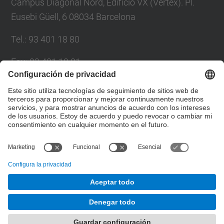
Campus Diagonal Nord, Edificio VX (Vèrtex). Pl.
Eusebi Güell, 6 08034 Barcelona
Tel.
:
93 401 18 80
Fax
:
93 401 18 81
Correo
:
info.gpaq@(upc.edu)
Directorio UPC
Formulario de contacto
© UPC
Gabinete de Planificación, Evaluación y Calidad
Desarrollado con