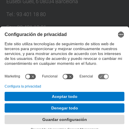
Eusebi Güell, 6 08034 Barcelona
Tel.
:
93 401 18 80
Fax
:
93 401 18 81
Correo
:
info.gpaq@(upc.edu)
Directorio UPC
Formulario de contacto
© UPC
Gabinete de Planificación, Evaluación y Calidad
Desarrollado con
Mapa del Sitio
Accesibilidad