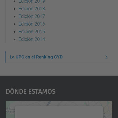
Edición 2019
Edición 2018
Edición 2017
Edición 2016
Edición 2015
Edición 2014
N
La UPC en el Ranking CYD
a
v
e
Dónde Estamos
g
a
c
Necesitamos su consentimiento