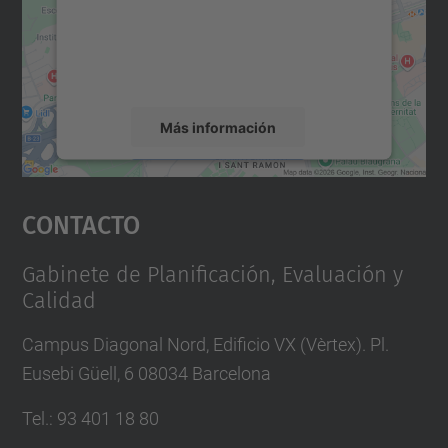
incrustar contenido de mapas que puede
recopilar datos sobre su actividad. Le
rogamos que revise los detalles y acepte el
servicio para ver este mapa.
Más información
Aceptar
Contacto
powered by
Usercentrics Consent
Management Platform
Gabinete de Planificación, Evaluación y
Calidad
Campus Diagonal Nord, Edificio VX (Vèrtex). Pl.
Eusebi Güell, 6 08034 Barcelona
Tel.
:
93 401 18 80