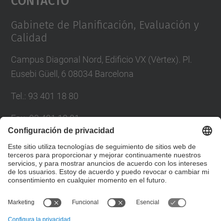
Management Platform
Gabinete de Planificación, Evaluación y
Calidad
Campus Diagonal Nord, Edificio VX (Vèrtex). Pl.
Eusebi Güell, 6 08034 Barcelona
Tel.
:
93 401 18 80
Fax
:
93 401 18 81
Correo
:
info.gpaq@(upc.edu)
Directorio UPC
Formulario de contacto