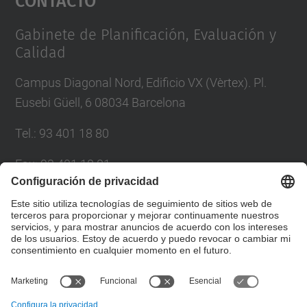
Management Platform
Gabinete de Planificación, Evaluación y
Calidad
Campus Diagonal Nord, Edificio VX (Vèrtex). Pl.
Eusebi Güell, 6 08034 Barcelona
Tel.
:
93 401 18 80
Fax
:
93 401 18 81
Correo
:
info.gpaq@(upc.edu)
Directorio UPC
Formulario de contacto