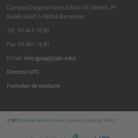
Campus Diagonal Nord, Edifici VX (Vèrtex). Pl.
Eusebi Güell, 6 08034 Barcelona
Tel.
:
93 401 18 80
Fax
:
93 401 18 81
E-mail
:
info.gpaq@(upc.edu)
Directori UPC
Formulari de contacte
© UPC
Gabinet de Planificació, Avaluació i Qualitat. GPAQ