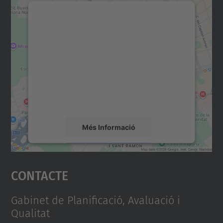
Necessitem el vostre
consentiment per carregar el
servei Google Maps!
Utilitzem un servei de tercers per incrustar
contingut del mapa que pugui recollir dades
sobre la vostra activitat. Reviseu-ne els
detalls i accepteu el servei per veure el
mapa.
Més Informació
Accepta
Contacte
powered by
Usercentrics Consent
Management Platform
Gabinet de Planificació, Avaluació i
Qualitat