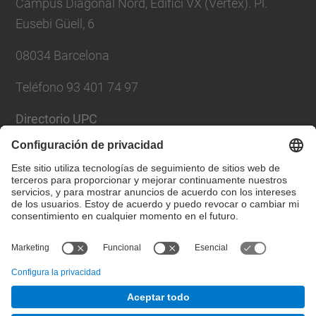
Campus Diagonal Nord, Edifici VX (Vèrtex). Pl.
Eusebi Güell, 6
08034 Barcelona
Teléfono 93 401 74 97
Directorio UPC
Formulario de contacto
Lista Redes Sociales
© UPC
Servei de Llengües i Terminologia.