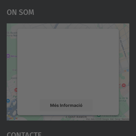
On Som
Necessitem el vostre
consentiment per carregar el
servei Google Maps!
Utilitzem un servei de tercers per incrustar
contingut del mapa que pugui recollir dades
sobre la vostra activitat. Reviseu-ne els
detalls i accepteu el servei per veure el
mapa.
Més Informació
Accepta
Contacte
powered by
Usercentrics Consent