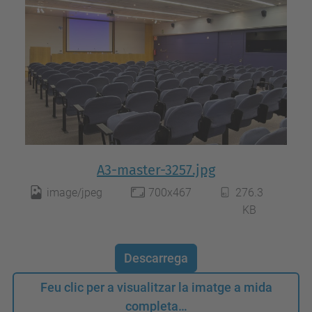
A3-master-3257.jpg
image/jpeg
700x467
276.3
KB
Descarrega
Feu clic per a visualitzar la imatge a mida
completa…