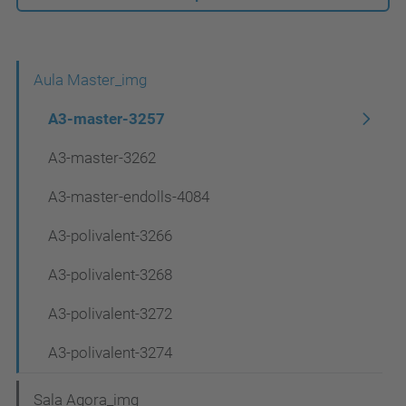
N
Aula Master_img
a
A3-master-3257
v
A3-master-3262
e
A3-master-endolls-4084
g
a
A3-polivalent-3266
c
A3-polivalent-3268
i
A3-polivalent-3272
ó
A3-polivalent-3274
Sala Agora_img