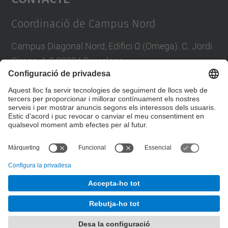
Management Platform
Coordinació de Campus Nord
Campus Diagonal Nord, Edifici Ω (Omega). C. Jordi
Girona, 1-3 08034 Barcelona
E-mail
:
campus.nord@upc.edu
Directori UPC
Formulari de contacte
© UPC
Unitat de Gestió del Campus Nord
Desenvolupat amb