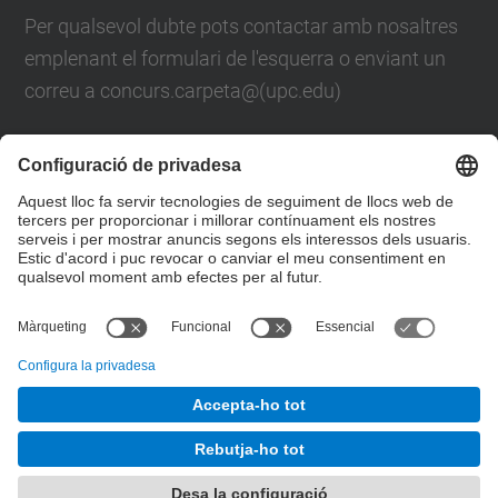
Per qualsevol dubte pots contactar amb nosaltres
emplenant el formulari de l'esquerra o enviant un
correu a concurs.carpeta@(upc.edu)
També pots trucar-nos al telèfon
93 401 61 88
Formulari de contacte
© UPC
Servei de Comunicació
Desenvolupat amb