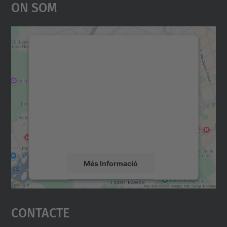
On Som
Necessitem el vostre
consentiment per carregar el
servei Google Maps!
Utilitzem un servei de tercers per incrustar
contingut del mapa que pugui recollir dades
sobre la vostra activitat. Reviseu-ne els
detalls i accepteu el servei per veure el
mapa.
Més Informació
Accepta
Contacte
powered by
Usercentrics Consent
Management Platform