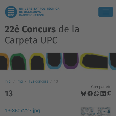
22è Concurs
de la
Carpeta UPC
Inici
img
12e concurs
13
Comparteix:
13
13-350x227.jpg