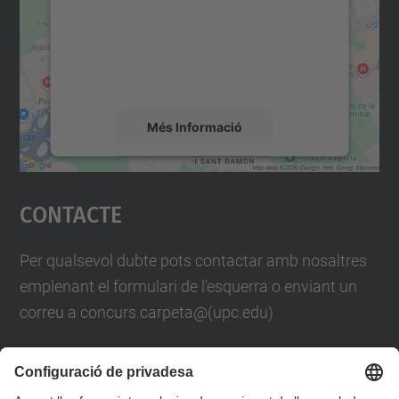
Utilitzem un servei de tercers per incrustar
contingut del mapa que pugui recollir dades
sobre la vostra activitat. Reviseu-ne els
detalls i accepteu el servei per veure el
mapa.
Més Informació
Accepta
Contacte
powered by
Usercentrics Consent
Management Platform
Per qualsevol dubte pots contactar amb nosaltres
emplenant el formulari de l'esquerra o enviant un
correu a concurs.carpeta@(upc.edu)
També pots trucar-nos al telèfon
93 401 61 88