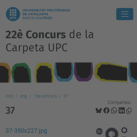
22è Concurs
de la
Carpeta UPC
Inici
img
13e concurs
37
Comparteix:
37
37-350x227.jpg