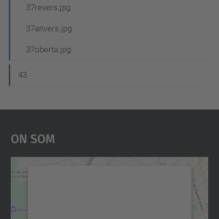
37revers.jpg
37anvers.jpg
37oberta.jpg
43
On Som
Necessitem el vostre
consentiment per carregar el
servei Google Maps!