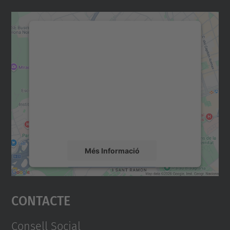
Necessitem el vostre
consentiment per carregar el
servei Google Maps!
Utilitzem un servei de tercers per incrustar
contingut del mapa que pugui recollir dades
sobre la vostra activitat. Reviseu-ne els
detalls i accepteu el servei per veure el
mapa.
Més Informació
Accepta
Contacte
powered by
Usercentrics Consent
Management Platform
Consell Social