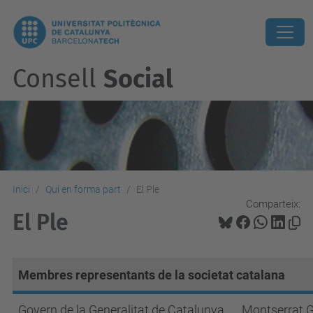
Consell
Social
Inici
Qui en forma part
El Ple
Comparteix:
El Ple
Membres representants de la societat catalana
Govern de la Generalitat de Catalunya
Montserrat G