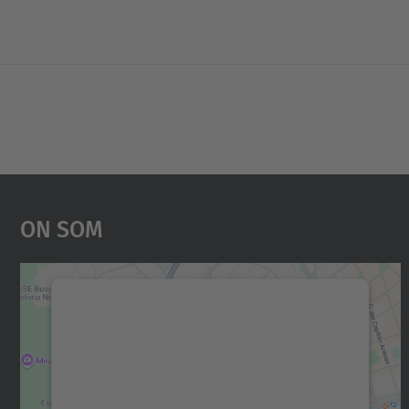
On Som
Necessitem el vostre consentiment
per carregar el servei Google Maps!
Utilitzem un servei de tercers per incrustar
contingut del mapa que pugui recollir dades
sobre la vostra activitat. Reviseu-ne els