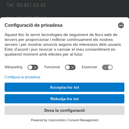
Tel.
:
93 401 63 43
Fax
:
93 401 77 66
E-mail
:
consell.social@upc.edu
Directori UPC
Formulari de contacte
© UPC
Consell Social
Desenvolupat amb
Mapa del lloc
Accessibilitat
Avís legal
Configuració de privadesa