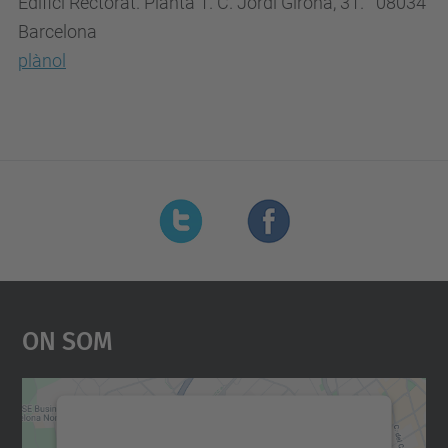
Edifici Rectorat. Planta 1. C. Jordi Girona, 31. 08034
Barcelona
plànol
On Som
Necessitem el vostre