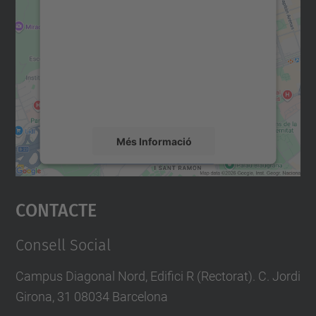
consentiment per carregar el
servei Google Maps!
Utilitzem un servei de tercers per incrustar
contingut del mapa que pugui recollir dades
sobre la vostra activitat. Reviseu-ne els
detalls i accepteu el servei per veure el
mapa.
Més Informació
Accepta
Contacte
powered by
Usercentrics Consent
Management Platform
Consell Social
Campus Diagonal Nord, Edifici R (Rectorat). C. Jordi
Girona, 31 08034 Barcelona