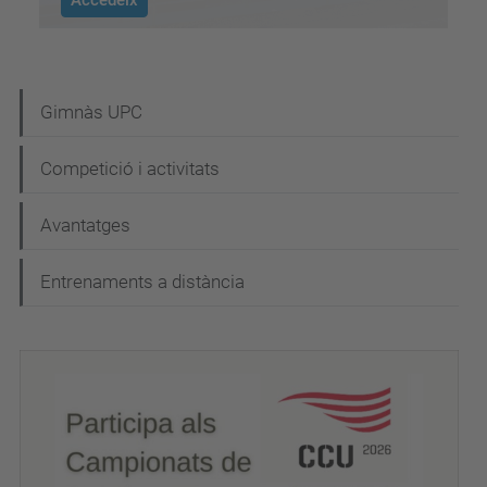
Accedeix
N
Gimnàs UPC
a
Competició i activitats
v
e
Avantatges
g
Entrenaments a distància
a
c
i
ó