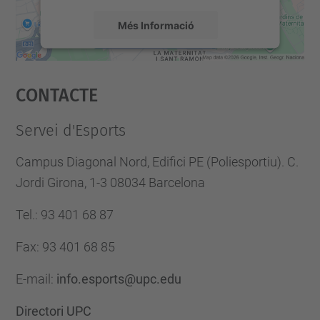
Més Informació
Accepta
Contacte
powered by
Usercentrics Consent
Management Platform
Servei d'Esports
Campus Diagonal Nord, Edifici PE (Poliesportiu). C.
Jordi Girona, 1-3 08034 Barcelona
Tel.
:
93 401 68 87
Fax
:
93 401 68 85
E-mail
:
info.esports@upc.edu
Directori UPC