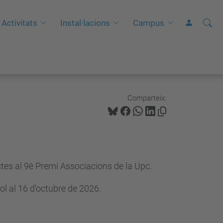
Cerca
C
Activitats
Instal·lacions
Campus
e
r
c
a
a
Comparteix:
v
a
n
ç
tes al 9è Premi Associacions de la Upc.
a
d
iol al 16 d'octubre de 2026.
a
…