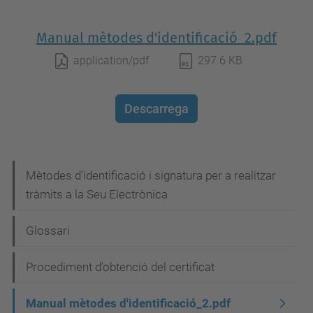
Manual mètodes d'identificació_2.pdf
application/pdf
297.6 KB
Descarrega
N
Mètodes d'identificació i signatura per a realitzar
tràmits a la Seu Electrònica
a
v
Glossari
e
g
Procediment d'obtenció del certificat
a
Manual mètodes d'identificació_2.pdf