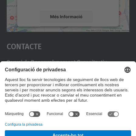
mapa.
Més Informació
Accepta
Contacte
powered by
Usercentrics Consent
Management Platform
Servei de Desenvolupament Organitzatiu
Campus Diagonal Nord, Edifici VX (Vèrtex)
Pl. Eusebi Güell, 6 08034 Barcelona
E-mail:
identitat.digital@upc.edu