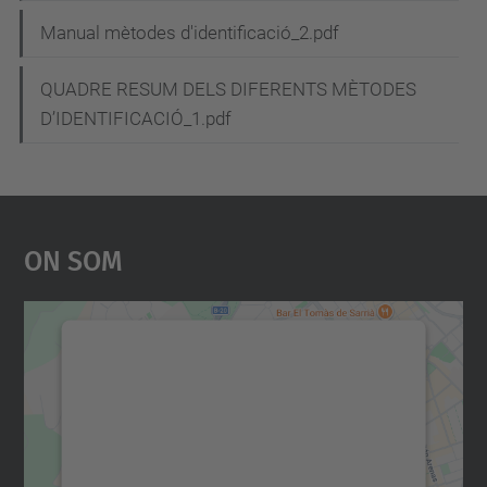
a
Manual mètodes d'identificació_2.pdf
c
i
QUADRE RESUM DELS DIFERENTS MÈTODES
D’IDENTIFICACIÓ_1.pdf
ó
On Som
Necessitem el vostre
consentiment per carregar el
servei Google Maps!
Utilitzem un servei de tercers per incrustar
contingut del mapa que pugui recollir dades