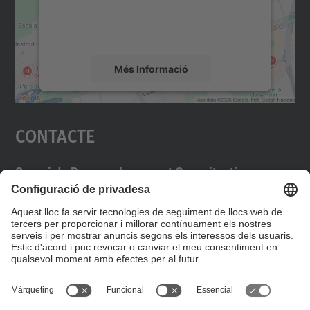
sobre la vostra activitat. Reviseu-ne els
detalls i accepteu el servei per veure el
mapa.
Més Informació
Accepta
Contacte
powered by
Usercentrics Consent
Management Platform
Servei de Desenvolupament Organitzatiu
Campus Diagonal Nord, Edifici VX (Vèrtex)
Pl. Eusebi Güell, 6 08034 Barcelona
E-mail:
identitat.digital@upc.edu